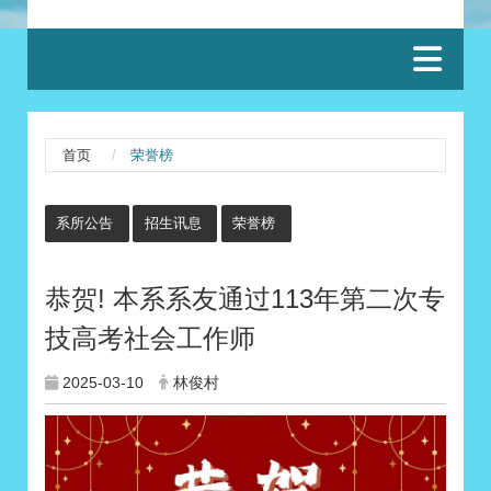
:::
首页
荣誉榜
:::
系所公告
招生讯息
荣誉榜
恭贺! 本系系友通过113年第二次专
技高考社会工作师
2025-03-10
林俊村