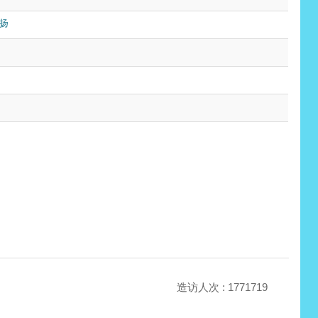
扬
造访人次 : 1771719