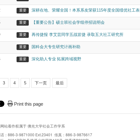
2
深耕在地、荣耀全国！本系系友荣获115年度全国绩优社工表
重要
5
【重要公告】硕士班社会学组停招说明会
重要
9
再传捷报 李艾芸同学五战皆捷 录取五大社工研究所
重要
4
国科会大专生研究计画补助
重要
6
深化助人专业 拓展跨域视野
重要
3
4
5
下一页
最后
Print this page
本网站着作权属于 佛光大学社会工作学系
话：886-3-9871000 Ext.23401 传真：886-3-9876617