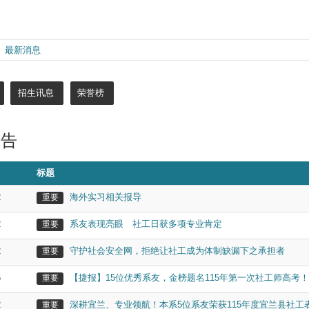
最新消息
招生讯息
荣誉榜
公告
标题
2
海外实习相关报导
重要
2
系友表现亮眼 社工日获多项专业肯定
重要
2
守护社会安全网，拒绝让社工成为体制缺漏下之承担者
重要
6
【捷报】15位优秀系友，金榜题名115年第一次社工师高考！
重要
2
深耕宜兰、专业领航！本系5位系友荣获115年度宜兰县社工
重要