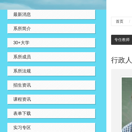
:::
最新消息
首页
系所简介
:::
专任教师
30+大学
系所成员
行政
系所法规
招生资讯
课程资讯
表单下载
实习专区