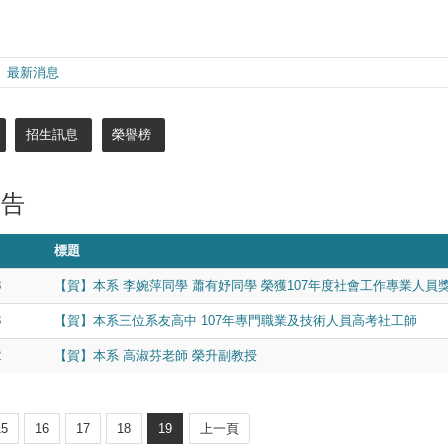
最新消息
招生訊息
榮譽榜
公告
標題
3
【賀】本系 李婉萍同學 蕭有妤同學 榮獲107年度社會工作專業人員
3
【賀】本系三位系友高中 107年專門職業及技術人員高考社工師
2
【賀】本系 高淑芬老師 榮升副教授
15
16
17
18
19
上一頁