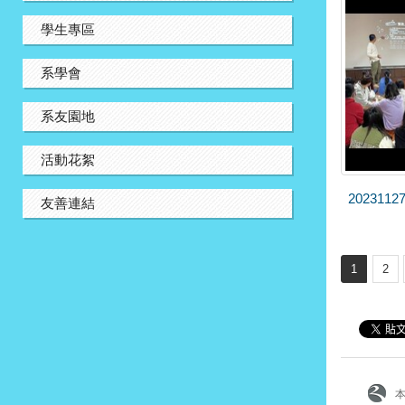
學生專區
系學會
系友園地
活動花絮
20231
友善連結
1
2