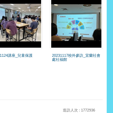
31124講座_兒童保護
20231117校外參訪_宜蘭社會
處社福館
造訪人次 : 1772936