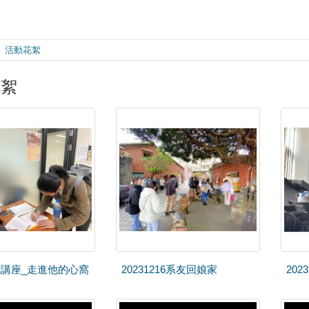
活動花絮
花絮
222講座_走進他的心窩
20231216系友回娘家
202