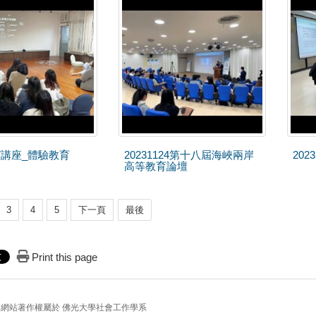
127講座_體驗教育
20231124第十八屆海峽兩岸
202
高等教育論壇
3
4
5
下一頁
最後
Print this page
本網站著作權屬於 佛光大學社會工作學系