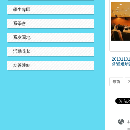
學生專區
系學會
系友園地
活動花絮
20191
會變遷研
友善連結
最前
電