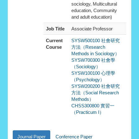
sociology, Multicultural
education, Community
and adult education)
Job Title
Associate Professor
Current
SYSW500100 社會研究
Course
方法（Research
Methods in Sociology）
SYSW700300 社會學
（Sociology）
SYSW100100 心理學
（Psychology）
SYSW200200 社會研究
方法（Social Research
Methods）
CHSS300800 實習一
（Practicum I）
Journal Paper
Conference Paper