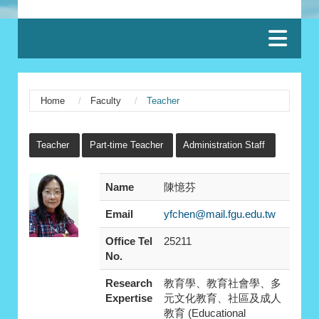
:::
Home
Faculty
Teacher
:::
Teacher
Part-time Teacher
Administration Staff
Name
陳憶芬
Email
yfchen@mail.fgu.edu.tw
Office Tel
25211
No.
Research
教育學、教育社會學、多
Expertise
元文化教育、社區及成人
教育 (Educational