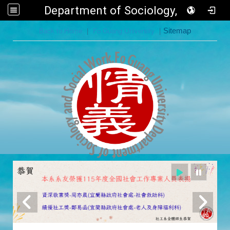
Department of Sociology, FGU
:::
Back to Home
|
Fo Guang University
|
Sitemap