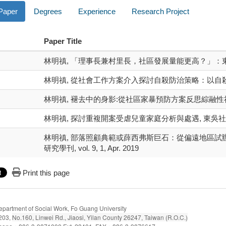
 Paper
Degrees
Experience
Research Project
Paper Title
林明禛, 「理事長兼村里長，社區發展量能更高？」：東部及
林明禛, 從社會工作方案介入探討自殺防治策略：以自殺通報
林明禛, 褪去中的身影:從社區家暴預防方案反思綜融性社會工
林明禛, 探討重複開案受虐兒童家庭分析與處遇, 東吳社會工作學
林明禛, 部落照顧典範或薛西弗斯巨石：從偏遠地區試
研究學刊, vol. 9, 1, Apr. 2019
Print this page
epartment of Social Work, Fo Guang University
203,
No.160, Linwei Rd., Jiaosi, Yilan County 26247, Taiwan (R.O.C.)