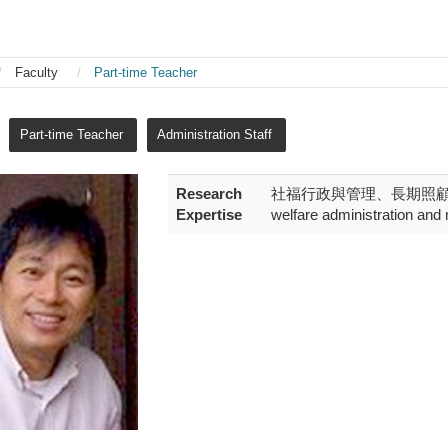
Faculty
Part-time Teacher
Part-time Teacher
Administration Staff
Research
社福行政與管理、長期照顧與
Expertise
welfare administration an