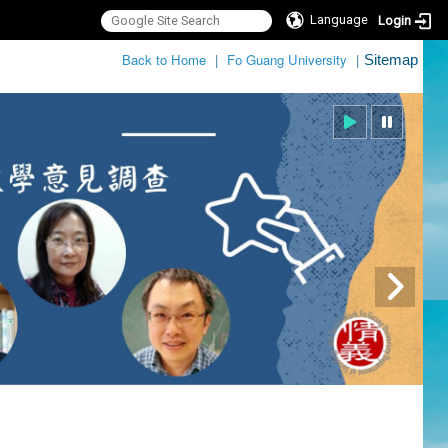
Language
Login
:::
Back to Home
|
Fo Guang University
|
Sitemap