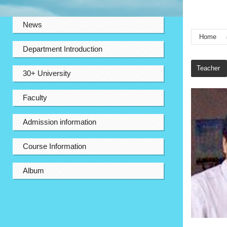
:::
News
Home
Department Introduction
:::
Teacher
30+ University
Faculty
Admission information
Course Information
Album