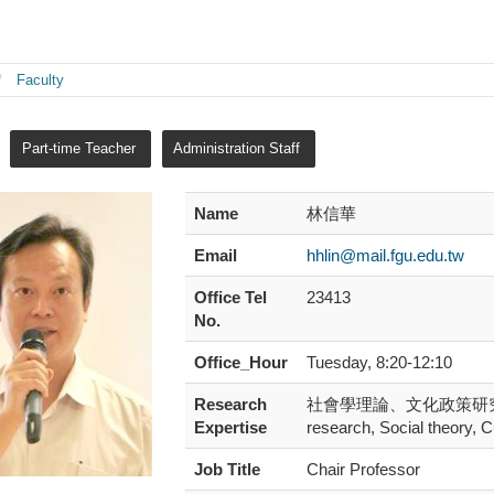
Faculty
Part-time Teacher
Administration Staff
Name
林信華
Email
hhlin@mail.fgu.edu.tw
Office Tel
23413
No.
Office_Hour
Tuesday, 8:20-12:10
Research
社會學理論、文化政策研究、臺灣
Expertise
research, Social theory, C
Job Title
Chair Professor