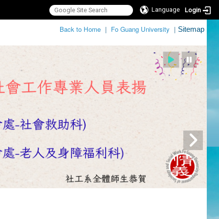
Language
Login
:::
Back to Home
|
Fo Guang University
|
Sitemap