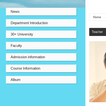
:::
News
Home
Department Introduction
:::
Teacher
30+ University
Faculty
Admission information
Course Information
Album