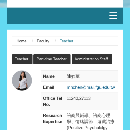
:::
Home
Faculty
Teacher
:::
Teacher
Part-time Teacher
Administration Staff
Name
陳妙華
Email
mhchen@mail.fgu.edu.tw
Office Tel
11240,27113
No.
Research
諮商與輔導、諮商心理
Expertise
學、情緒調節、遊戲治療
(Positive Psychololgy,