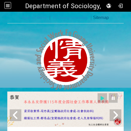
Department of Sociology, FGU
:::
Back to Home
|
Fo Guang University
|
Sitemap