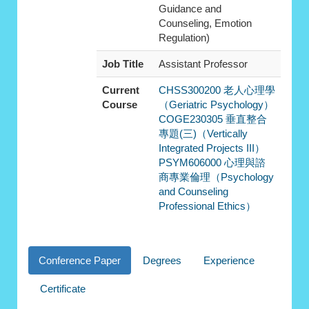
Guidance and
Counseling, Emotion
Regulation)
Job Title
Assistant Professor
Current
CHSS300200 老人心理學
Course
（Geriatric Psychology）
COGE230305 垂直整合
專題(三)（Vertically
Integrated Projects III）
PSYM606000 心理與諮
商專業倫理（Psychology
and Counseling
Professional Ethics）
Conference Paper
Degrees
Experience
Certificate