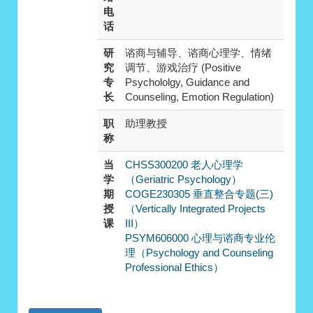
电
话
研
谘商与辅导、谘商心理学、情绪
究
调节、游戏治疗 (Positive
专
Psychololgy, Guidance and
长
Counseling, Emotion Regulation)
职
助理教授
称
当
CHSS300200 老人心理学
学
（Geriatric Psychology）
期
COGE230305 垂直整合专题(三)
授
（Vertically Integrated Projects
课
III）
PSYM606000 心理与谘商专业伦
理（Psychology and Counseling
Professional Ethics）