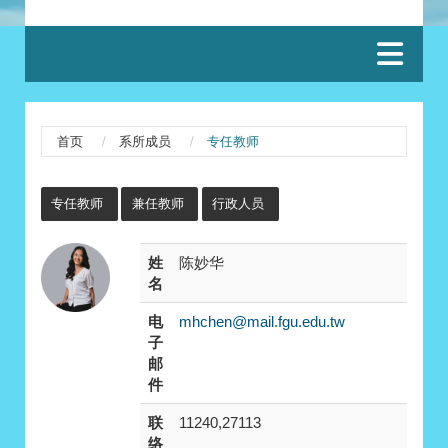
:::
首页
系所成员
专任教师
:::
专任教师
兼任教师
行政人员
姓
陈妙华
名
电
mhchen@mail.fgu.edu.tw
子
邮
件
联
11240,27113
络