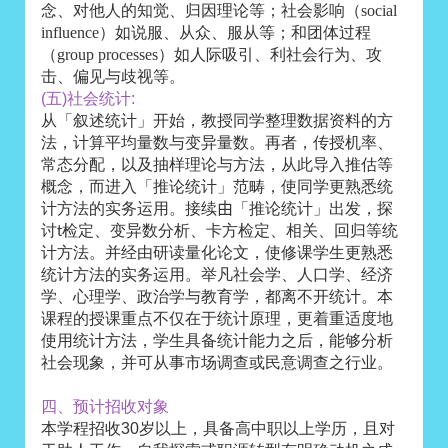
念、对他人的知觉、归因理论等；社会影响（
social
influence
）如说服、从众、服从等；和团体过程
（
group processes
）如人际吸引、利社会行为、攻
击、偏见与歧视等。
(五)社会统计:
从「叙述统计」开始，教授同学整理数据资料的方
法，计算平均量数与变异量数。再者，传授机率、
常态分配，以及抽样理论与方法，从此导入推估等
概念，而进入「推论统计」范畴，使同学更熟悉统
计方法的实务运用。
接续
由
「推论统计」出发，探
讨t检定、变异数分析、卡方检定、相关、回归等统
计方法。并经由研读量化论文，使修课学生更熟悉
举凡社会学、人口学、经济
统计方法的实务运用。
学、心理学、政治学与教育学，都离不开统计。本
课程的授课重点不仅在于统计原理，更着重适度地
使用统计方法，学生具备统计能力之后，能够分析
社会现象，并可从事市场调查或民意调查之行业。
四、预计招收对象
本学程招收30岁以上，具备高中职以上学历，且对