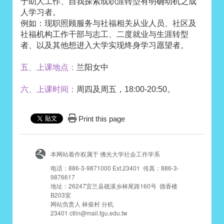
于助人工作、自我探索或职涯转型有明确动机之成
人学习者。
例如：现职照顾服务与社福相关从业人员、社区及
社福机构工作干部与志工、二度就业与生涯转型
者、以及其他想进入大学实现终身学习愿望者。
五
、上课地点
：
兰阳女中
六、上课时间：
周四及周五，18:00-20:50。
Print this page
本网站着作权属于 佛光大学社会工作学系
电话：886-3-9871000 Ext.23401 传真：886-3-
9876617
地址：26247宜兰县礁溪乡林尾路160号 德香楼
B203室
网站负责人 林俊村 分机
23401 ctlin@mail.fgu.edu.tw