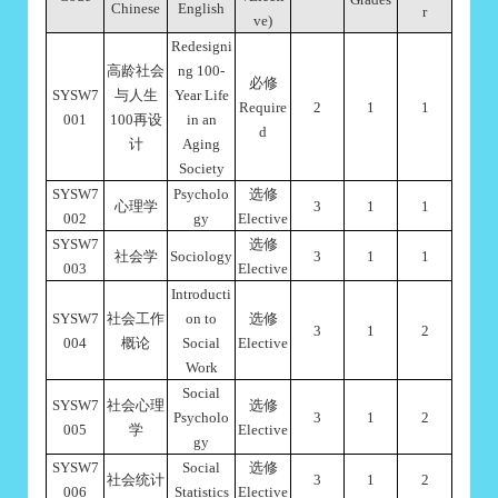
Chinese
English
r
ve)
Redesigni
高龄社会
ng 100-
必修
SYSW7
与人生
Year Life
Require
2
1
1
001
100再设
in an
d
计
Aging
Society
SYSW7
Psycholo
选修
心理学
3
1
1
002
gy
Elective
SYSW7
选修
社会学
Sociology
3
1
1
003
Elective
Introducti
SYSW7
社会工作
on to
选修
3
1
2
004
概论
Social
Elective
Work
Social
SYSW7
社会心理
选修
Psycholo
3
1
2
005
学
Elective
gy
SYSW7
Social
选修
社会统计
3
1
2
006
Statistics
Elective