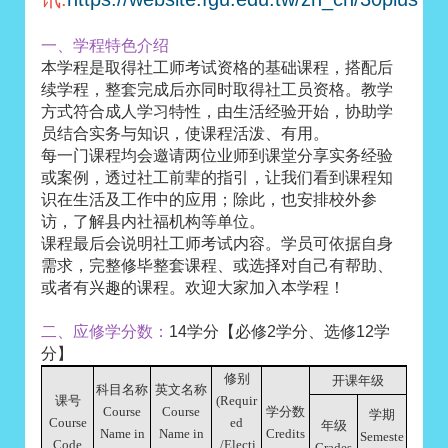
一、学程特色介绍
本学程是取得社工师考试资格的基础课程，搭配后
续学程，整套完成后亦同时取得社工员资格。教学
方式符合成人学习特性，由生活经验开始，协助学
员结合实务与知识，使课程活泼、有用。
每一门课程均会邀请两位业师到课堂分享实务经验
或案例，透过社工前辈的指引，让我们看到课程知
识在生活及工作中的应用；除此，也安排校外参
访，了解县内社福机构等单位。
课程最后会说明社工师考试内容。学员可依据自身
需求，完整修毕整套课程、或选择对自己有帮助、
或者有兴趣的课程。欢迎大家加入本学程！
二、应修学分数：
14学分【必修2学分、选修12学
分】
修别
开课年级
科目名称
英文名称
课号
(Requir
Course
Course
学分数
学期
Course
ed
年级
Name in
Name in
Credits
Semeste
Code
/Electi
Grades