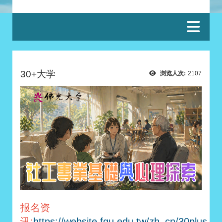
:::
30+大学
浏览人次:
2107
报名资
讯:
https://website.fgu.edu.tw/zh_cn/30plus