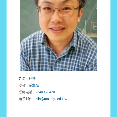
姓名
:
林铮
职称
:
系主任
联络电话
:
23400,23420
电子邮件
:
clin@mail.fgu.edu.tw