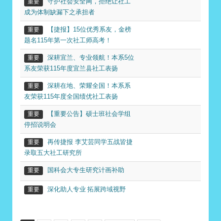
守护社会安全网，拒绝让社工
重要
成为体制缺漏下之承担者
【捷报】15位优秀系友，金榜
重要
题名115年第一次社工师高考！
深耕宜兰、专业领航！本系5位
重要
系友荣获115年度宜兰县社工表扬
深耕在地、荣耀全国！本系系
重要
友荣获115年度全国绩优社工表扬
【重要公告】硕士班社会学组
重要
停招说明会
再传捷报 李艾芸同学五战皆捷
重要
录取五大社工研究所
国科会大专生研究计画补助
重要
深化助人专业 拓展跨域视野
重要