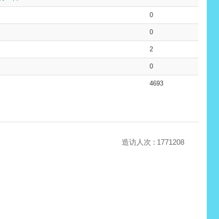
0
0
2
0
4693
造访人次 : 1771208