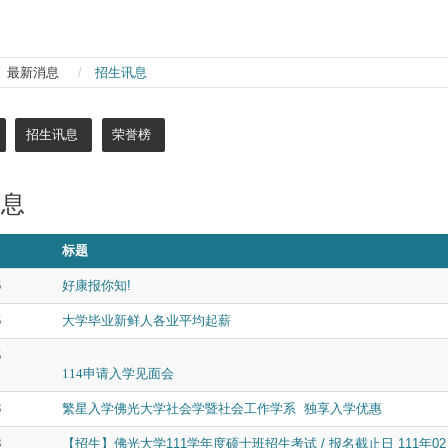
最新消息
招生讯息
招生讯息
荣誉榜
讯息
标题
6
好康报你知!
6
大学毕业新鲜人各业平均起薪
6
114
申请入学见面会
3
繁星入学佛光大学社会学暨社会工作学系 独享入学优惠
8
【招生】佛光大学111学年度硕士班招生考试 / 报名截止日 111年02