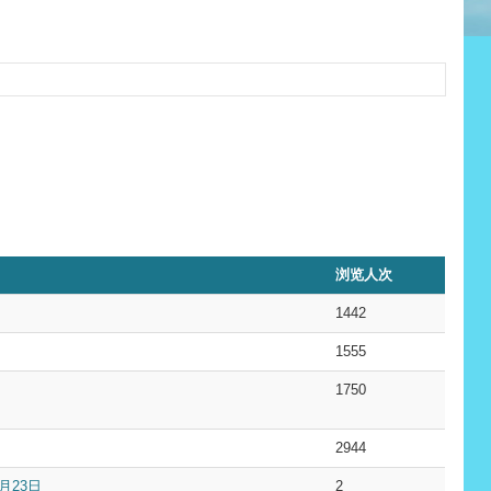
浏览人次
1442
1555
1750
2944
月23日
2