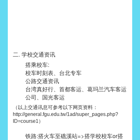
二. 学校交通资讯
搭乘校车:
校车时刻表
、
台北专车
公路交通资讯
台湾真好行
、
首都客运
、
葛玛兰汽车客运
公司
、
国光客运
（以上交通讯息可参考以下网页资料：
http://general.fgu.edu.tw/1ad/super_pages.php?
ID=course1）
铁路:搭火车至礁溪站=>搭学校校车or搭