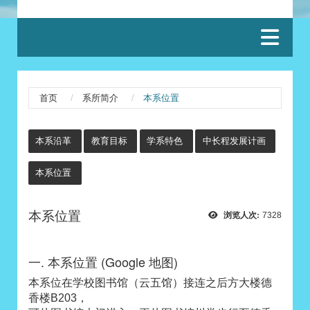
:::
首页
系所简介
本系位置
:::
本系沿革
教育目标
学系特色
中长程发展计画
本系位置
本系位置
浏览人次:
7328
一. 本系位置 (Google 地图)
本系位在学校图书馆（云五馆）接连之后方大楼德
香楼B203，