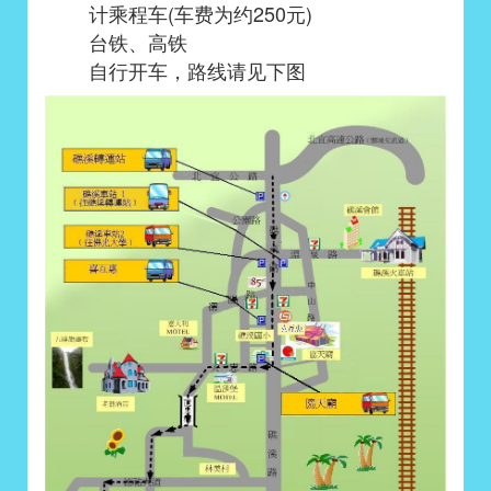
计乘程车(车费为约250元)
台铁
、
高铁
自行开车，路线请见下图