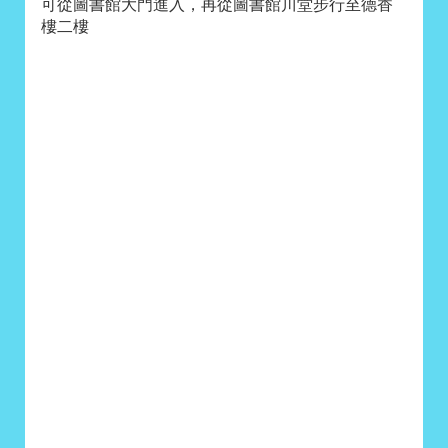
可從圖書館大門進入，再從圖書館川堂步行至德香
樓二樓