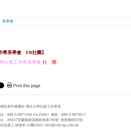
系學會
作學系學會 FB社團】
學社會工作學系學會
社 團
Print this page
本網站著作權屬於 佛光大學社會工作學系
話：886-3-9871000 Ext.23401 傳真：886-3-9876617
址：26247宜蘭縣礁溪鄉林尾路160號 德香樓B203室
站負責人 林俊村 分機23401 ctlin@mail.fgu.edu.tw