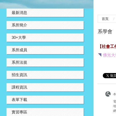
:::
最新消息
首頁
系所簡介
系學會
30+大學
【社會工
系所成員
◥
佛光大
系所法規
招生資訊
課程資訊
表單下載
電
地
網
實習專區