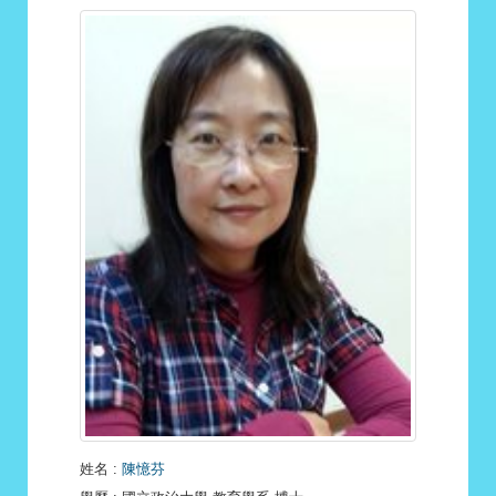
姓名
:
陳憶芬