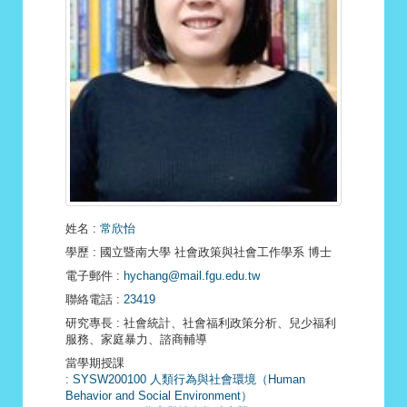
姓名
:
常欣怡
學歷
: 國立暨南大學 社會政策與社會工作學系 博士
電子郵件
:
hychang@mail.fgu.edu.tw
聯絡電話
:
23419
研究專長
: 社會統計、社會福利政策分析、兒少福利
服務、家庭暴力、諮商輔導
當學期授課
:
SYSW200100 人類行為與社會環境（Human
Behavior and Social Environment）