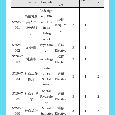
Chinese
English
r
ve)
Redesigni
高齡社會
ng 100-
必修
SYSW7
與人生
Year Life
Require
2
1
1
001
100再設
in an
d
計
Aging
Society
SYSW7
Psycholo
選修
心理學
3
1
1
002
gy
Elective
SYSW7
選修
社會學
Sociology
3
1
1
003
Elective
Introducti
SYSW7
社會工作
on to
選修
3
1
2
004
概論
Social
Elective
Work
Social
SYSW7
社會心理
選修
Psycholo
3
1
2
005
學
Elective
gy
SYSW7
Social
選修
社會統計
3
1
2
006
Statistics
Elective