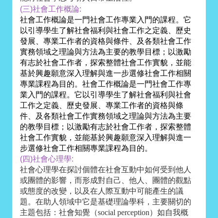
(三)社會工作概論:
社會工作概論是一門社會工作專業入門的課程。它
以引導學生了解社會福利與社會工作之定義、歷史
發展、專業工作者的資格與條件、及各類社會工作
實務領域之理論與方法為主要的教學目標；以激勵
有志於社會工作者，探索整體社會工作實貌，並能
基於興趣願意深入理解與進一步選修社會工作相關
專業課程為目的。
社會工作概論是一門社會工作專
業入門的課程。它以引導學生了解社會福利與社會
工作之定義、歷史發展、專業工作者的資格與條
件、及各類社會工作實務領域之理論與方法為主要
的教學目標；以激勵有志於社會工作者，探索整體
社會工作實貌，並能基於興趣願意深入理解與進一
步選修社會工作相關專業課程為目的。
(四)社會心理學:
社會心理學在探討個體在社會互動中如何受到他人
或團體的影響，而形成對自己、他人、團體的觀點
或態度的改變，以及在人際互動中可能產生的議
題。在助人領域中它是基礎理論學科，主要關切的
主題包括：社會知覺（
social perception
）如自我概