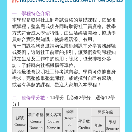
一、學程特色介紹
本學程是取得社工師考試資格的基礎課程，搭配後
續學程，整套完成後亦同時取得社工員資格。教學
方式符合成人學習特性，由生活經驗開始，協助學
員結合實務與知識，使課程活潑、有用。
每一門課程均會邀請兩位業師到課堂分享實務經驗
或案例，透過社工前輩的指引，讓我們看到課程知
識在生活及工作中的應用；除此，也安排校外參
訪，了解縣內社福機構等單位。
課程最後會說明社工師考試內容。學員可依據自身
需求，完整修畢整套課程、或選擇對自己有幫助、
或者有興趣的課程。歡迎大家加入本學程！
二、應修學分數：
14學分【必修2學分、選修12學
分】
修別
開課年級
科目名稱
英文名稱
課號
(Requir
Course
Course
學分數
學期
Course
ed
年級
Name in
Name in
Credits
Semeste
Code
/Electi
Grades