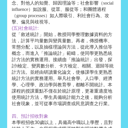
念、對他人的知覺、歸因理論等；社會影響（
social
influence
）如說服、從眾、服從等；和團體過程
（
group processes
）如人際吸引、利社會行為、攻
擊、偏見與歧視等。
(五)社會統計:
從「敘述統計」開始，教授同學整理數據資料的方
法，計算平均量數與變異量數。再者，傳授機率、
常態分配，以及抽樣理論與方法，從此導入推估等
概念，而進入「推論統計」範疇，使同學更熟悉統
計方法的實務運用。
接續
由
「推論統計」出發，探
討t檢定、變異數分析、卡方檢定、相關、迴歸等統
計方法。並經由研讀量化論文，使修課學生更熟悉
舉凡社會學、人口學、經濟
統計方法的實務運用。
學、心理學、政治學與教育學，都離不開統計。本
課程的授課重點不僅在於統計原理，更著重適度地
使用統計方法，學生具備統計能力之後，能夠分析
社會現象，並可從事市場調查或民意調查之行業。
四、預計招收對象
本學程招收30歲以上，具備高中職以上學歷，且對