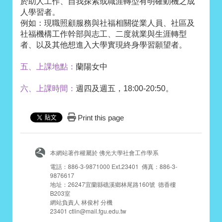
於助人工作、自我探索或職涯轉型有明確動機之成
人學習者。
例如：現職照顧服務與社福相關從業人員、社區及
社福機構工作幹部與志工、二度就業與生涯轉型
者、以及其他想進入大學實現終身學習願望者。
五
、上課地點
：
蘭陽女中
六、上課時間：
週四及週五，18:00-20:50。
Print this page
本網站著作權屬於 佛光大學社會工作學系
電話：886-3-9871000 Ext.23401 傳真：886-3-
9876617
地址：26247宜蘭縣礁溪鄉林尾路160號 德香樓
B203室
網站負責人 林俊村 分機
23401 ctlin@mail.fgu.edu.tw