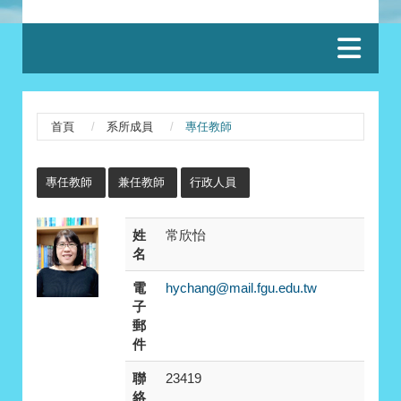
:::
首頁
系所成員
專任教師
:::
專任教師
兼任教師
行政人員
姓
常欣怡
名
電
hychang@mail.fgu.edu.tw
子
郵
件
聯
23419
絡