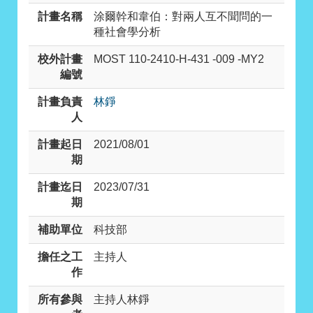
計畫名稱
涂爾幹和韋伯：對兩人互不聞問的一
種社會學分析
校外計畫
MOST 110-2410-H-431 -009 -MY2
編號
計畫負責
林錚
人
計畫起日
2021/08/01
期
計畫迄日
2023/07/31
期
補助單位
科技部
擔任之工
主持人
作
所有參與
主持人林錚