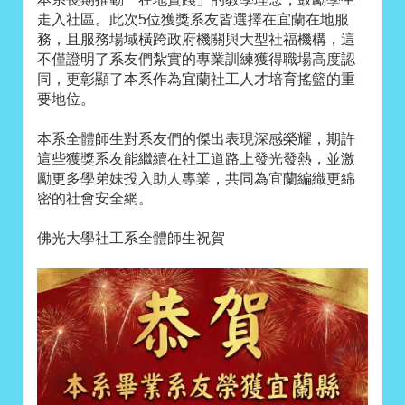
走入社區。此次5位獲獎系友皆選擇在宜蘭在地服
務，且服務場域橫跨政府機關與大型社福機構，這
不僅證明了系友們紮實的專業訓練獲得職場高度認
同，更彰顯了本系作為宜蘭社工人才培育搖籃的重
要地位。
本系全體師生對系友們的傑出表現深感榮耀，期許
這些獲獎系友能繼續在社工道路上發光發熱，並激
勵更多學弟妹投入助人專業，共同為宜蘭編織更綿
密的社會安全網。
佛光大學社工系全體師生祝賀