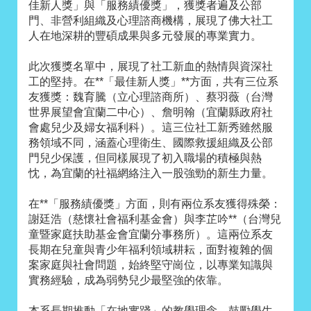
佳新人獎」與「服務績優獎」，獲獎者遍及公部
門、非營利組織及心理諮商機構，展現了佛大社工
人在地深耕的豐碩成果與多元發展的專業實力。
此次獲獎名單中，展現了社工新血的熱情與資深社
工的堅持。在**「最佳新人獎」**方面，共有三位系
友獲獎：魏育騰（立心理諮商所）、蔡羽薇（台灣
世界展望會宜蘭二中心）、詹明翰（宜蘭縣政府社
會處兒少及婦女福利科）。這三位社工新秀雖然服
務領域不同，涵蓋心理衛生、國際救援組織及公部
門兒少保護，但同樣展現了初入職場的積極與熱
忱，為宜蘭的社福網絡注入一股強勁的新生力量。
在**「服務績優獎」方面，則有兩位系友獲得殊榮：
謝廷浩（慈懷社會福利基金會）與李芷吟**（台灣兒
童暨家庭扶助基金會宜蘭分事務所）。這兩位系友
長期在兒童與青少年福利領域耕耘，面對複雜的個
案家庭與社會問題，始終堅守崗位，以專業知識與
實務經驗，成為弱勢兒少最堅強的依靠。
本系長期推動「在地實踐」的教學理念，鼓勵學生