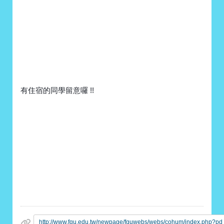
有住宿的同學留意囉 !!
http://www.fgu.edu.tw/newpage/fguwebs/webs/cohum/index.php?p