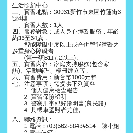
生活照顧中心
二、實習地點：30061新竹市東區竹蓮街6
號4樓
三、實習人數：1人
四、服務對象：成人身心障礙服務，年齡
約35至64歲，
智能障礙中度以上或合併智能障礙之
多重身心障礙者
(第一類B117.2以上)。
五、實習內容：家庭支持服務(包含家
訪)、活動辦理、檔冊建立等。
六、實習費用：新台幣1000元整
七、注意事項：需提供下列資料
1.
個人健康檢查報告
2.
實習保險證明
3.
警察刑事紀錄證明書(良民證)
4.
具機車駕照者尤佳。
八、聯絡資訊：
1.電話：(03)562-8848#514 陳小姐
2.電子信箱：