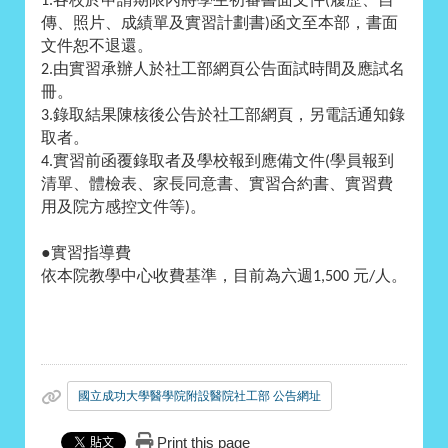
1.
(
傳、照片、成績單及實習計劃書
函文至本部，書面
)
文件恕不退還。
由實習承辦人於社工部網頁公告面試時間及應試名
2.
冊。
錄取結果陳核後公告於社工部網頁，另電話通知錄
3.
取者。
實習前函覆錄取者及學校報到應備文件
學員報到
4.
(
清單、體檢表、家長同意書、實習合約書、實習費
用及院方感控文件等
。
)
●
實習指導費
依本院教學中心收費基準，目前為六週
元
人。
1,500
/
國立成功大學醫學院附設醫院社工部 公告網址
Print this page