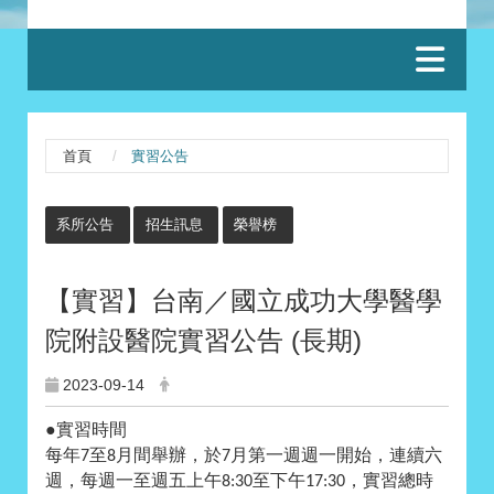
:::
首頁
實習公告
:::
系所公告
招生訊息
榮譽榜
【實習】台南／國立成功大學醫學
院附設醫院實習公告 (長期)
2023-09-14
●
實習時間
每年
至
月間舉辦，於
月第一週週一開始，連續六
7
8
7
週，每週一至週五上午
至下午
，實習總時
8:30
17:30