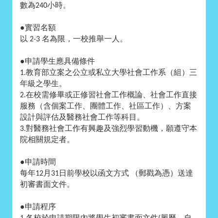
數為
小時。
240
●
實習名額
以
名為限，一校推舉一人。
2-3
●
申請學生應具備條件
教育部立案之公立或私立大學社會工作系（組）三
1.
年級之學生。
在校需修畢或正修習社會工作概論、社會工作直接
2.
服務（含個案工作、團體工作、社區工作）、方案
設計與評估及醫務社會工作等科目。
對醫務社會工作有興趣及強烈學習動機，願遵守本
3.
院相關規定者。
●
申請時間
每年
月
日前學校以函文方式 （
郵戳為憑）
送達
12
31
初審書面文件。
●
申請程序
各校於申請期限內將學生初審書面文件
履歷、自