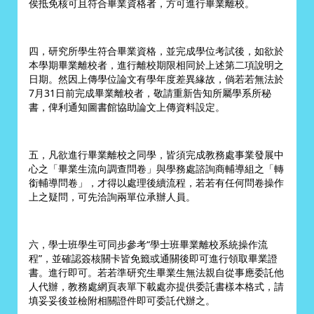
俟抵免核可且符合畢業資格者，方可進行畢業離校。
四，研究所學生符合畢業資格，並完成學位考試後，如欲於
本學期畢業離校者，進行離校期限相同於上述第二項說明之
日期。然因上傳學位論文有學年度差異緣故，倘若若無法於
7月31日前完成畢業離校者，敬請重新告知所屬學系所秘
書，俾利通知圖書館協助論文上傳資料設定。
五，凡欲進行畢業離校之同學，皆須完成教務處事業發展中
心之「畢業生流向調查問卷」與學務處諮詢商輔導組之「轉
銜輔導問卷」，才得以處理後續流程，若若有任何問卷操作
上之疑問，可先洽詢兩單位承辦人員。
六，學士班學生可同步參考“學士班畢業離校系統操作流
程”，並確認簽核關卡皆免籤或通關後即可進行領取畢業證
書。進行即可。若若準研究生畢業生無法親自從事應委託他
人代辦，教務處網頁表單下載處亦提供委託書樣本格式，請
填妥妥後並檢附相關證件即可委託代辦之。