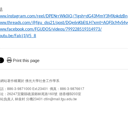
結
/www.instagram.com/reel/DPENrrWk0iQ/?igsh=dG43MmY3MXpkdzBn
/www.threads.com/@fgu_dss21/post/DQe6nKbEtLH?xmt=AQF0cMyS4
/www.facebook.com/FGUDOS/videos/799228519314973/
youtu.be/Falcj1jV5_8
Print this page
本網站著作權屬於 佛光大學社會工作學系
話：886-3-9871000 Ext.23401 傳真：886-3-9876617
址：26247宜蘭縣礁溪鄉林尾路160號 德香樓B203室
站負責人 林俊村 分機23401 ctlin@mail.fgu.edu.tw