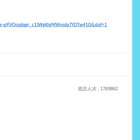
ye-gjFVOozdqgr_c1JWgKlgMWvsda7YDTw41Q&slof=1
造訪人次 : 1769862