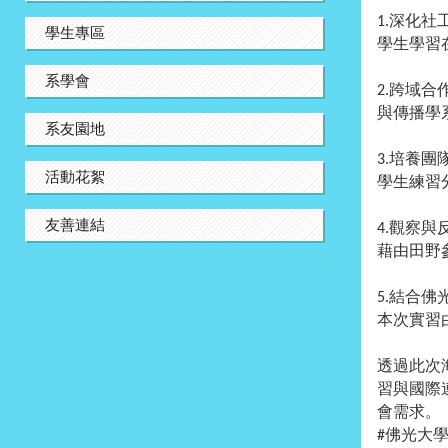
深化社
1.
學生專區
學生學習
系學會
跨域合
2.
與傳播學
系友園地
培養團
3.
活動花絮
學生練習
友善連結
觀察與
4.
藉由田野
結合佛
5.
本次實習
透過此次
習與國際
會需求。
佛光大
#