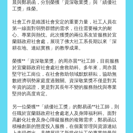
晨與鄭易函，分別榮獲「資深敬業獎」與「績優社
工獎」殊榮。
社會工作是維護社會安定的重要力量，社工人員在
第一線面對弱勢群體的需求，往往需要極大的耐
心、專業與熱忱。此次獲獎的兩位系友皆服務於宜
蘭縣政府社會處，展現了佛大社工系長期以來「深
耕在地、連結實務」的教學成果。
榮獲**「資深敬業獎」的周亦晨**社工師，目前服務
於宜蘭縣政府社會處社會救助科。多年來，周亦晨
堅守社工崗位，在社會救助領域默默耕耘，協助無
數經濟弱勢家庭度過難關。資深敬業獎不僅是對其
年資的認證，更是對其長年不變的服務熱忱與專業
堅持的高度肯定。
另一位榮獲**「績優社工獎」的鄭易函**社工師，則
任職於宜蘭縣政府社會處老人及身障福利科。面對
高齡化社會及身心障礙服務的複雜需求，鄭易函以
積極創新的態度投入服務，在個案管理與資源連結
上表現傑出，具體展現了新世代社工的專業能量與