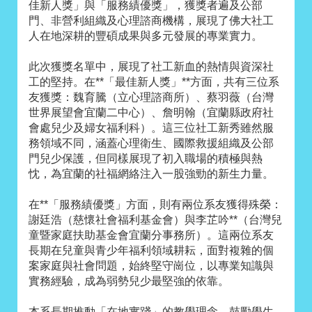
佳新人獎」與「服務績優獎」，獲獎者遍及公部
門、非營利組織及心理諮商機構，展現了佛大社工
人在地深耕的豐碩成果與多元發展的專業實力。
此次獲獎名單中，展現了社工新血的熱情與資深社
工的堅持。在**「最佳新人獎」**方面，共有三位系
友獲獎：魏育騰（立心理諮商所）、蔡羽薇（台灣
世界展望會宜蘭二中心）、詹明翰（宜蘭縣政府社
會處兒少及婦女福利科）。這三位社工新秀雖然服
務領域不同，涵蓋心理衛生、國際救援組織及公部
門兒少保護，但同樣展現了初入職場的積極與熱
忱，為宜蘭的社福網絡注入一股強勁的新生力量。
在**「服務績優獎」方面，則有兩位系友獲得殊榮：
謝廷浩（慈懷社會福利基金會）與李芷吟**（台灣兒
童暨家庭扶助基金會宜蘭分事務所）。這兩位系友
長期在兒童與青少年福利領域耕耘，面對複雜的個
案家庭與社會問題，始終堅守崗位，以專業知識與
實務經驗，成為弱勢兒少最堅強的依靠。
本系長期推動「在地實踐」的教學理念，鼓勵學生