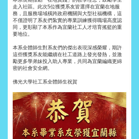
走入社區。此次5位獲獎系友皆選擇在宜蘭在地服
務，且服務場域橫跨政府機關與大型社福機構，這
不僅證明了系友們紮實的專業訓練獲得職場高度認
同，更彰顯了本系作為宜蘭社工人才培育搖籃的重
要地位。
本系全體師生對系友們的傑出表現深感榮耀，期許
這些獲獎系友能繼續在社工道路上發光發熱，並激
勵更多學弟妹投入助人專業，共同為宜蘭編織更綿
密的社會安全網。
佛光大學社工系全體師生祝賀