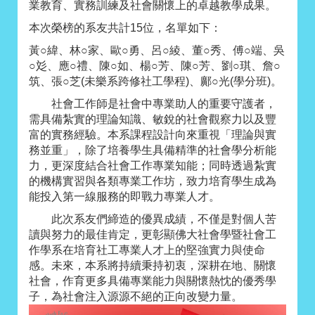
業教育、實務訓練及社會關懷上的卓越教學成果。
本次榮榜的系友共計15位，名單如下：
黃○緯、林○家、歐○勇、呂○綾、董○秀、傅○端、吳
○彣、應○禮、陳○如、楊○芳、陳○芳、劉○琪、詹○
筑、張○芝(未樂系跨修社工學程)、鄺○光(學分班)。
社會工作師是社會中專業助人的重要守護者，
需具備紮實的理論知識、敏銳的社會觀察力以及豐
富的實務經驗。本系課程設計向來重視「理論與實
務並重」，除了培養學生具備精準的社會學分析能
力，更深度結合社會工作專業知能；同時透過紮實
的機構實習與各類專業工作坊，致力培育學生成為
能投入第一線服務的即戰力專業人才。
此次系友們締造的優異成績，不僅是對個人苦
讀與努力的最佳肯定，更彰顯佛大社會學暨社會工
作學系在培育社工專業人才上的堅強實力與使命
感。未來，本系將持續秉持初衷，深耕在地、關懷
社會，作育更多具備專業能力與關懷熱忱的優秀學
子，為社會注入源源不絕的正向改變力量。