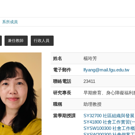
系所成員
兼任教師
行政人員
姓名
楊玲芳
電子郵件
lfyang@mail.fgu.edu.tw
聯絡電話
23411
研究專長
早期療育、身心障礙福利
職稱
助理教授
當學期授課
SY32700 社區組織與發展（Com
SY41800 社會工作實習(一)（So
SYSW100300 社會工作概論（In
SYSW200300 社會個案工作