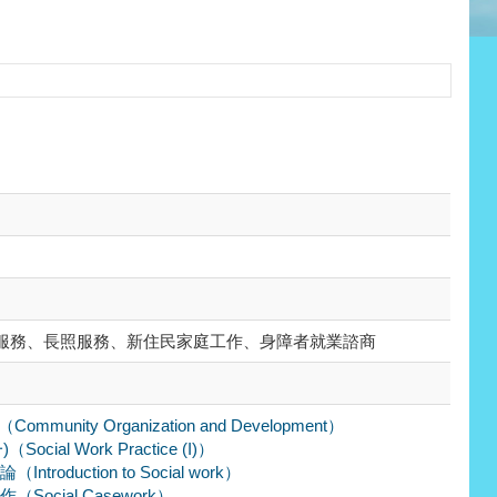
服務、長照服務、新住民家庭工作、身障者就業諮商
munity Organization and Development）
cial Work Practice (I)）
troduction to Social work）
（Social Casework）