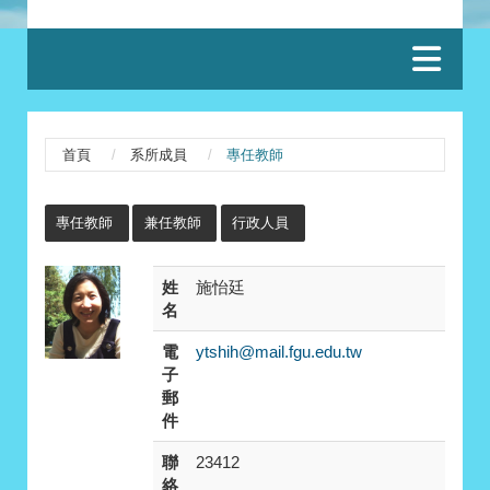
:::
首頁
系所成員
專任教師
:::
專任教師
兼任教師
行政人員
姓
施怡廷
名
電
ytshih@mail.fgu.edu.tw
子
郵
件
聯
23412
絡