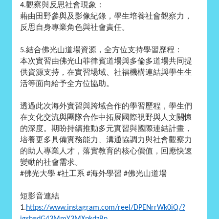
觀察與反思社會現象：
4.
藉由田野參與及影像紀錄，學生培養社會觀察力，
反思自身專業角色與社會責任。
結合佛光山道場資源，全方位支持學習歷程：
5.
本次實習由佛光山菲律賓道場與多倫多道場共同提
供資源支持，在實習場域、社福機構連結與學生生
活等面向給予全方位協助。
透過此次海外實習與跨域合作的學習歷程，學生們
在文化交流與團隊合作中拓展國際視野與人文關懷
的深度。期盼持續推動多元實習與國際連結計畫，
培養更多具備實務能力、溝通協調力與社會觀察力
的助人專業人才，落實教育的核心價值，回應快速
變動的社會需求。
佛光大學
社工系
海外學習
佛光山道場
#
#
#
#
短影音連結
1.
https://www.instagram.com/reel/DPENrrWk0iQ/?
igsh=dG43MmY3MXpkdzBn