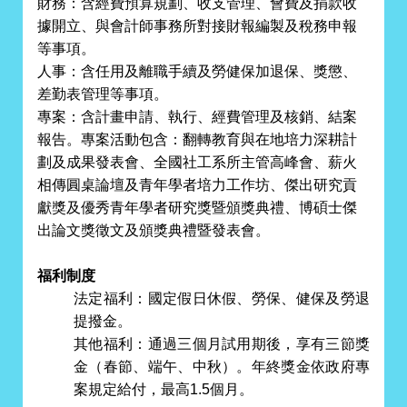
財務：含經費預算規劃、收支管理、會費及捐款收
據開立、與會計師事務所對接財報編製及稅務申報
等事項。
人事：含任用及離職手續及勞健保加退保、獎懲、
差勤表管理等事項。
專案：含計畫申請、執行、經費管理及核銷、結案
報告。專案活動包含：翻轉教育與在地培力深耕計
劃及成果發表會、全國社工系所主管高峰會、薪火
相傳圓桌論壇及青年學者培力工作坊、傑出研究貢
獻獎及優秀青年學者研究獎暨頒獎典禮、博碩士傑
出論文獎徵文及頒獎典禮暨發表會。
福利制度
法定福利：國定假日休假、勞保、健保及勞退
提撥金。
其他福利：通過三個月試用期後，享有三節獎
金（春節、端午、中秋）。年終獎金依政府專
案規定給付，最高1.5個月。