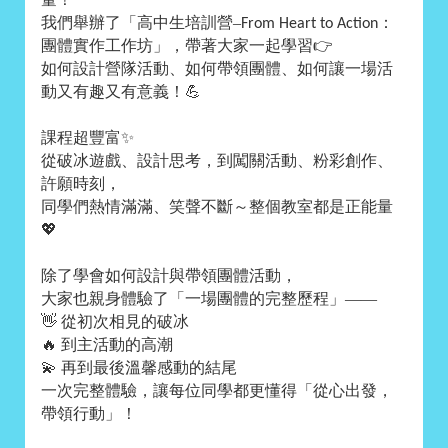
我們舉辦了「高中生培訓營–
：
From Heart to Action
團體實作工作坊」，帶著大家一起學習
👉
如何設計營隊活動、如何帶領團體、如何讓一場活
動又有趣又有意義！
💪
課程超豐富
✨
從破冰遊戲、設計思考，到闖關活動、粉彩創作、
許願時刻，
同學們熱情滿滿、笑聲不斷～整個教室都是正能量
💖
除了學會如何設計與帶領團體活動，
大家也親身體驗了「一場團體的完整歷程」——
👋
從初次相見的破冰
🔥
到主活動的高潮
💫
再到最後溫馨感動的結尾
一次完整體驗，讓每位同學都更懂得「從心出發，
帶領行動」！