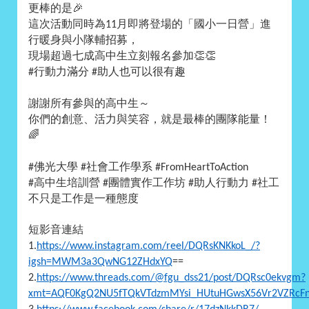
更棒的是
🎉
這次活動同時為
月即將登場的「國小一日營」進
11
行暖身與小隊輔招募，
現場超過七成高中生立刻報名參加
👏👏
行動力滿分
助人也可以很有趣
#
#
謝謝所有參與的高中生～
你們的創意、活力與笑容，就是最棒的團隊能量！
🌈
佛光大學
社會工作學系
#
#
#FromHeartToAction
高中生培訓營
團體實作工作坊
助人行動力
社工
#
#
#
#
不只是工作是一種態度
短影音連結
1.
https://www.instagram.com/reel/DQRsKNKkoL_/?
igsh=MWM3a3QwNG12ZHdxYQ
==
2.
https://www.threads.com/@fgu_dss21/post/DQRsc0ekvgm?
xmt=AQF0KgQ2NU5fTQkVTdzmMYsi_HUtuHGwsX56Vr2VZRcFn