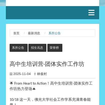
:::
首页
最新消息
系所公告
:::
系所公告
招生讯息
荣誉榜
高中生培训营
团体实作工作坊
-
2025-11-04
林俊村
🌟
！高中生培训营
团体实作工
From Heart to Action
-
作坊热力登场
🔥
这一天，佛光大学社会工作学系充满青春能
10/18
量！