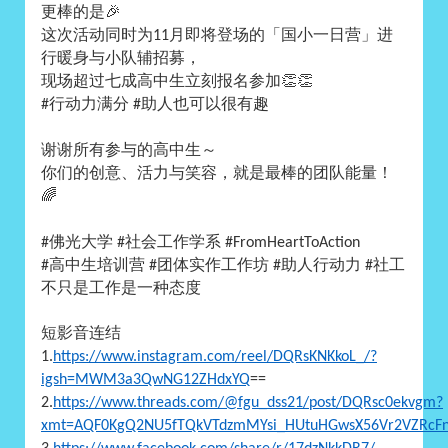
更棒的是
🎉
这次活动同时为
月即将登场的「国小一日营」进
11
行暖身与小队辅招募，
现场超过七成高中生立刻报名参加
👏👏
行动力满分
助人也可以很有趣
#
#
谢谢所有参与的高中生～
你们的创意、活力与笑容，就是最棒的团队能量！
🌈
佛光大学
社会工作学系
#
#
#FromHeartToAction
高中生培训营
团体实作工作坊
助人行动力
社工
#
#
#
#
不只是工作是一种态度
短影音连结
1.
https://www.instagram.com/reel/DQRsKNKkoL_/?
igsh=MWM3a3QwNG12ZHdxYQ
==
2.
https://www.threads.com/@fgu_dss21/post/DQRsc0ekvgm?
xmt=AQF0KgQ2NU5fTQkVTdzmMYsi_HUtuHGwsX56Vr2VZRcFn