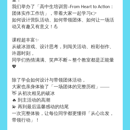
我们举办了「高中生培训营–
：
From Heart to Action
团体实作工作坊」，带着大家一起学习
👉
如何设计营队活动、如何带领团体、如何让一场活
动又有趣又有意义！
💪
课程超丰富
✨
从破冰游戏、设计思考，到闯关活动、粉彩创作、
许愿时刻，
同学们热情满满、笑声不断～整个教室都是正能量
💖
除了学会如何设计与带领团体活动，
大家也亲身体验了「一场团体的完整历程」——
👋
从初次相见的破冰
🔥
到主活动的高潮
💫
再到最后温馨感动的结尾
一次完整体验，让每位同学都更懂得「从心出发，
带领行动」！