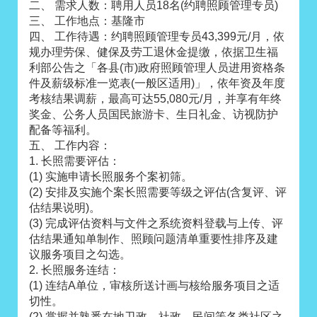
二、 需求人数：聘用人员18名(约聘照顾管理专员)
三、 工作地点：基隆市
四、 工作待遇：约聘照顾管理专员43,399元/月，依
规办理劳保、健保及劳工退休金提缴，依据卫生福
利部公告之「各县(市)政府照顾管理人员进用资格条
件及薪级标准一览表(一般区适用)」，依年资及年度
考核结果调薪，最高可达55,080元/月，并享有年终
奖金、公务人员国民旅游卡、生日礼金、访视防护
配备等福利。
五、 工作内容：
1. 长照需要评估：
(1) 实施申请长照服务个案初筛。
(2) 安排及实施个案长照需要等级之评估(含复评、评
估结果说明)。
(3) 完成评估资料与文件之系统资料登载与上传、评
估结果通知单制作、照顾问题清单重要性排序及建
议服务项目之勾选。
2. 长照服务连结：
(1) 连结A单位，审核所送计画与核给服务项目之适
切性。
(2) 掌握并熟悉在地卫政、社政、民间等各类社区之