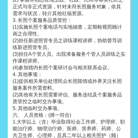
正式与非正式资源，针对未符长照服务对象，依其
需求与状况，转介其他社福资源。
3. 长照个案服务品质管控：
(1)实施长照个案电话与实地抽查，定期检视照顾计
画之合理性。
(2)担任新进照管专员之训练课程讲师，协助督导训
练新进照管专员。
(3)担任A个管人员、出院准备服务个管人员训练之实
作课程讲师。
(4)参加辖内长照个案研讨会与相关联系会议。
4. 其他事项：
(1)提供相关单位处理民众长照陈情或外界关注长照
服务案件所需资料。
(2)其他有关长照需要评估、服务连结及个案服务品
质管控之临时交办事项。
5. 其他临时交办事项。
六、 人员资格：(择一符合)
1.大学以上（含）毕业取得社会工作师、护理师、职
能治疗师、物理治疗师、医师、营养师、药师、公
共卫生师、心理师，且具二年以上相关照护（顾）