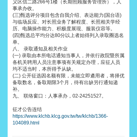
义区信二路266号1楼（长期照顾服务管理所），人
事承办收。
(三)甄选评分项目包含自我介绍、表达能力(国台语)
与临场反应、对长照业务了解程度、长照相关学经
历、电脑操作能力、积极度展现、服装仪容等。
(四)甄选总平均分达80分以上者始得列入录取圈选名
单。
八、 录取通知及相关作业
(一) 录取由本所电话通知当事人，并依行政院暨所属
各机关聘用人员注意事项有关规定办理，应征人员
均不适当时，本所得予从缺。
(二) 公开征选因名额有限，未能立即遴用者，将择优
备取数名，备取期限3个月，待有出缺另行通知递
补。
九、 联络窗口：人事承办，02-24251527。
征才公告连结
https://www.klchb.klcg.gov.tw/tw/klchb/1366-
104089.html