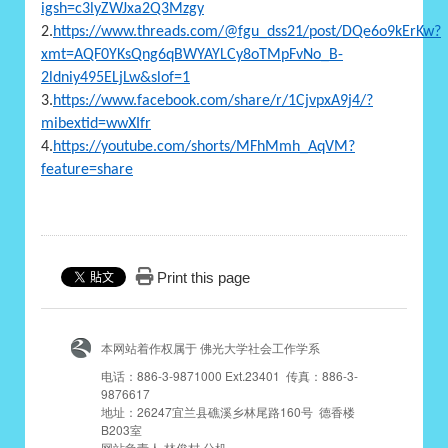
igsh=c3lyZWJxa2Q3Mzgy
2.
https://www.threads.com/@fgu_dss21/post/DQe6o9kErKw?
xmt=AQF0YKsQng6qBWYAYLCy8oTMpFvNo_B-
2ldniy495ELjLw&slof=1
3.
https://www.facebook.com/share/r/1CjvpxA9j4/?
mibextid=wwXIfr
4.
https://youtube.com/shorts/MFhMmh_AqVM?
feature=share
Print this page
本网站着作权属于 佛光大学社会工作学系
电话：886-3-9871000 Ext.23401 传真：886-3-
9876617
地址：26247宜兰县礁溪乡林尾路160号 德香楼
B203室
网站负责人 林俊村 分机