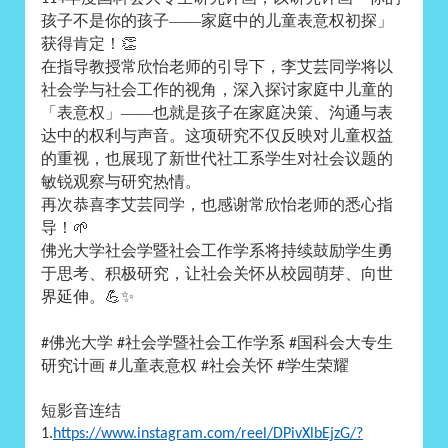
孩子不是你的孩子——家庭中的儿童表意权初探」
获得肯定！
👏
在指导教授常欣怡老师的引导下，李艾芸同学将以
社会学与社会工作的视角，深入探讨家庭中儿童的
「表意权」——也就是孩子在家庭决策、沟通与表
达中的权利与声音。这项研究不仅反映对儿童权益
的重视，也展现了新世代社工系学生对社会议题的
敏锐观察与研究热情。
再次恭喜李艾芸同学，也感谢常欣怡老师的悉心指
导！
🌱
佛光大学社会学暨社会工作学系将持续鼓励学生勇
于思考、积极研究，让社会关怀从校园萌芽、向世
界延伸。
💪✨
佛光大学
社会学暨社会工作学系
国科会大专生
#
#
#
研究计画
儿童表意权
社会关怀
学生荣耀
#
#
#
短影音连结
1.
https://www.instagram.com/reel/DPivXlbEjzG/?