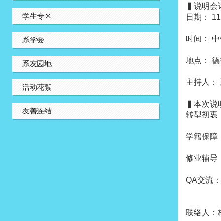
▍说明会
学生专区
日期： 11
时间： 中午 
系学会
地点： 德
系友园地
主持人：
活动花絮
▍本次说
友善连结
转型初衷
学籍保障
修业辅导
QA交流
联络人：林