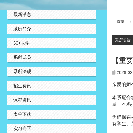
:::
最新消息
首页
系所简介
:::
系所公告
30+大学
系所成员
【重
系所法规
2026-02
亲爱的师
招生资讯
本系配合
课程资讯
展，本系
表单下载
为确保在
有学生、
实习专区