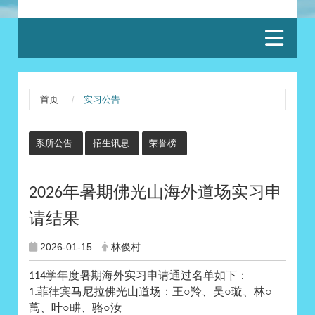
:::
首页
实习公告
:::
系所公告
招生讯息
荣誉榜
年暑期佛光山海外道场实习申
2026
请结果
2026-01-15
林俊村
学年度暑期海外实习申请通过名单如下：
114
菲律宾马尼拉佛光山道场：王○羚、吴○璇、林○
1.
萭、叶○畊、骆○汝