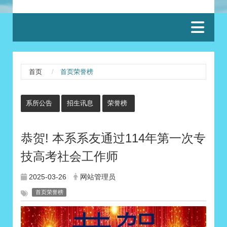
:::
首页
首页荣誉榜
:::
系所公告
招生讯息
荣誉榜
恭贺! 本系系友通过114年第一次专
技高考社会工作师
2025-03-26
网站管理员
首页荣誉榜