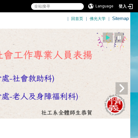
Language
登入
:::
|
回首页
|
佛光大学
|
Sitemap