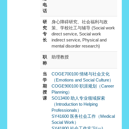
电
话
研
身心障碍研究、社会福利与政
究
策、学校社工与辅导 (Social work
专
direct service, Social work
长
indirect service, Physical and
mental disorder research)
职
助理教授
称
当
COGE700100 情绪与社会文化
学
（Emotions and Social Culture）
期
COGE900100 职涯规划（Career
授
Planning）
课
SO13400 助人专业领域探索
（Introduction to Helping
Professionals）
SY41600 医务社会工作（Medical
Social Work）
SY41800 社会工作实习(一)