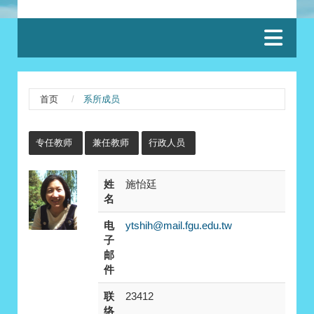
:::
首页
系所成员
:::
专任教师
兼任教师
行政人员
姓
施怡廷
名
电
ytshih@mail.fgu.edu.tw
子
邮
件
联
23412
络