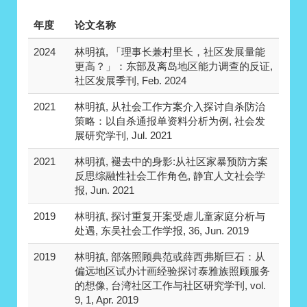
年度
论文名称
2024
林明禛, 「理事长兼村里长，社区发展量能
更高？」：东部及离岛地区能力调查的反证,
社区发展季刊, Feb. 2024
2021
林明禛, 从社会工作方案介入探讨自杀防治
策略：以自杀通报单资料分析为例, 社会发
展研究学刊, Jul. 2021
2021
林明禛, 褪去中的身影:从社区家暴预防方案
反思综融性社会工作角色, 静宜人文社会学
报, Jun. 2021
2019
林明禛, 探讨重复开案受虐儿童家庭分析与
处遇, 东吴社会工作学报, 36, Jun. 2019
2019
林明禛, 部落照顾典范或薛西弗斯巨石：从
偏远地区试办计画经验探讨泰雅族照顾服务
的想像, 台湾社区工作与社区研究学刊, vol.
9, 1, Apr. 2019