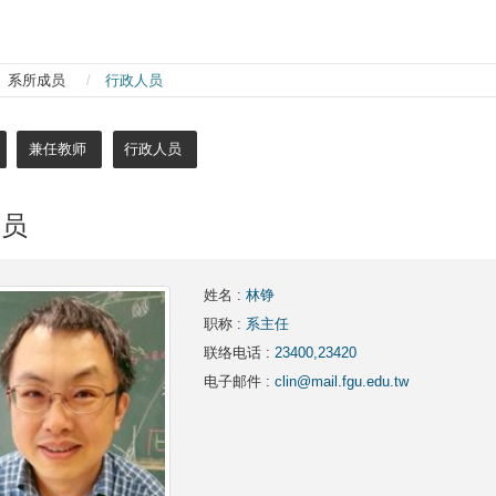
系所成员
行政人员
兼任教师
行政人员
人员
姓名
:
林铮
职称
:
系主任
联络电话
:
23400,23420
电子邮件
:
clin@mail.fgu.edu.tw