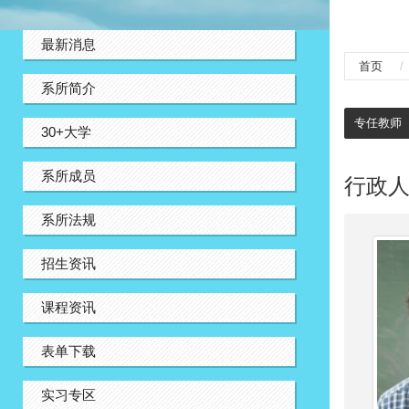
:::
最新消息
首页
系所简介
:::
专任教师
30+大学
系所成员
行政
系所法规
招生资讯
课程资讯
表单下载
实习专区